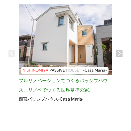
フルリノベーションでつくるパッシブハウ
冷暖房効
ス。リノベでつくる世界基準の家。
行う断熱
西宮パッシブハウス-Casa Maria-
四條畷市