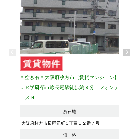
＊空き有＊大阪府枚方市【賃貸マンション】
【202
ＪＲ学研都市線長尾駅徒歩約９分 フォンテ
市長尾元
ーヌＮ
所在地
大阪府枚
く
大阪府枚方市長尾元町６丁目５２番７号
価 格