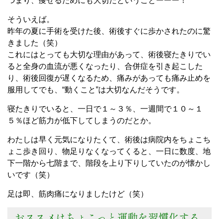
つまり、痩せるためにも大切だということーーー！
そういえば。
昨年の夏に手術を受けた後、術後すぐに歩かされたのに驚
きました（笑）
これにはとっても大切な理由があって、術後寝たきりでい
ると全身の血流が悪くなったり、合併症を引き起こした
り、術後回復が遅くなるため、痛みがあっても痛み止めを
服用してでも、“動くこと”は大切なんだそうです。
寝たきりでいると、一日で１～３％、一週間で１０～１
５％ほど筋力が低下してしまうのだとか。
わたしは早く元気になりたくて、術後は病院内をちょこち
ょこ歩き回り、物足りなくなってくると、一日に数度、地
下一階から七階まで、階段を上り下りしていたのが懐かし
いです（笑）
足は即、筋肉痛になりましたけど（笑）
おススメはちょこっと運動を習慣化する