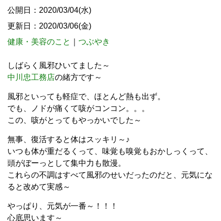
公開日：2020/03/04(水)
更新日：2020/03/06(金)
健康・美容のこと
｜
つぶやき
しばらく風邪ひいてました～
中川忠工務店
の緒方です～
風邪といっても軽症で、ほとんど熱も出ず。
でも、ノドが痛くて咳がコンコン。。。
この、咳がとってもやっかいでした～
無事、復活すると体はスッキリ～♪
いつも体が重だるくって、味覚も嗅覚もおかしっくって、
頭がぼーっとして集中力も散漫。
これらの不調はすべて風邪のせいだったのだと、元気にな
ると改めて実感～
やっぱり、元気が一番～！！！
心底思います～