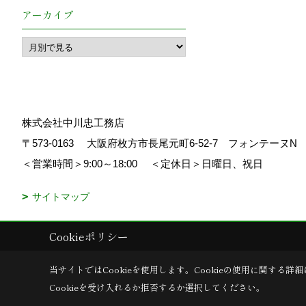
アーカイブ
株式会社中川忠工務店
〒573-0163
大阪府枚方市長尾元町6-52-7 フォンテーヌ
＜営業時間＞9:00～18:00
＜定休日＞日曜日、祝日
サイトマップ
Cookieポリシー
Copyright (c) 中川忠工務店. All Rights Reserved.
|
Produced by
ゴデス
当サイトではCookieを使用します。
Cookieの使用に関する詳細
Cookieを受け入れるか拒否するか選択してください。