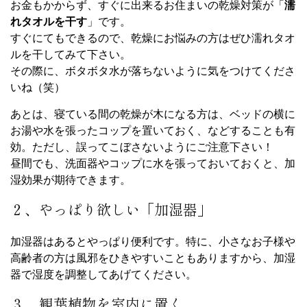
お金もかからず、すぐに出来るお住まいの乾燥対策が「
濡
れタオルを干す
」です。
すぐにてもできるので、乾燥にお悩みの方はぜひ濡れタオ
ルを干してみて下さい。
その際に、ボタボタ水が落ちないように気をつけてくださ
いね（笑）
あとは、寝ている間の乾燥が木になる方は、ベッドの横に
お湯や水を張ったコップを置いておく、などすることも有
効。ただし、誤ってこぼさないようにご注意下さい！
昼間でも、洗面器やコップに水を張っておいておくと、加
湿効果が期待できます。
２、やっぱり欲しい「加湿器」
加湿器はあるとやっぱり便利です。特に、小さなお子様や
高齢者の方は風邪をひきやすいこともありますから、加湿
器で湿度を調整してあげてください。
３．観葉植物を室内に置く