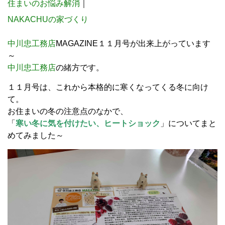
住まいのお悩み解消
｜
NAKACHUの家づくり
中川忠工務店
MAGAZINE１１月号が出来上がっています
～
中川忠工務店
の緒方です。
１１月号は、これから本格的に寒くなってくる冬に向け
て。
お住まいの冬の注意点のなかで、
「
寒い冬に気を付けたい、ヒートショック
」についてまと
めてみました～