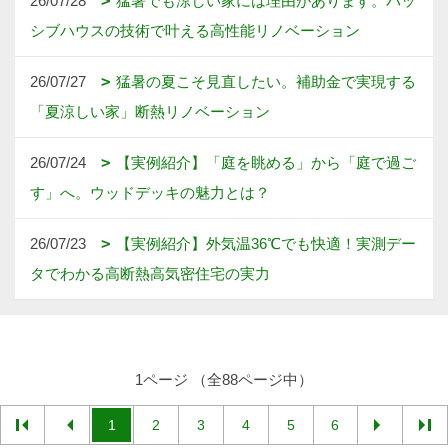
26/07/28
猛暑でも涼しい家には理由があります。パッ
シブハウスの技術で叶える高性能リノベーション
26/07/27
猛暑の夏こそ見直したい。補助金で実現する
「夏涼しい家」断熱リノベーション
26/07/24
【実例紹介】「庭を眺める」から「庭で過ご
す」へ。ウッドデッキの魅力とは？
26/07/23
【実例紹介】外気温36℃でも快適！実測デー
タでわかる高断熱高気密住宅の実力
1ページ （全88ページ中）
1
2
3
4
5
6