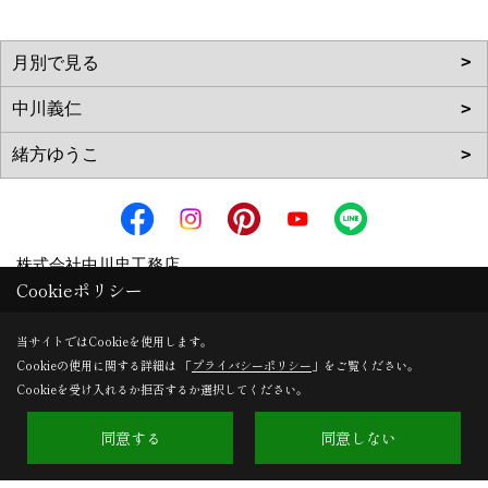
株式会社中川忠工務店
Cookieポリシー
〒573-0163
大阪府枚方市長尾元町6-52-7 フォンテーヌN
地図
当サイトではCookieを使用します。
TEL：
072-857-6138
Cookieの使用に関する詳細は 「
プライバシーポリシー
」をご覧ください。
Cookieを受け入れるか拒否するか選択してください。
FAX：072-855-6147
＜営業時間＞9:00～18:00
同意する
同意しない
＜定休日＞日曜日、祝日