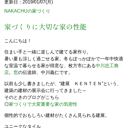
更新日：2019/01/07(月)
NAKACHUの家づくり
家づくりに大切な家の性能
こんにちは！
住まい手と一緒に楽しんで建てる家作り。
暑い夏も涼しく過ごせる家。冬もぽっかぽかで一年中快適
な室温で暮らせる家が得意な、枚方市にある
中川忠工務
店
。
窓
の伝道師、中川義仁です。
以前も少し書きましたが、“建展 ＫＥＮＴＥＮ”という、
建築の建材の展示会に行ってきました～
そのときのブログがこちら
◎
家づくりで大変重要な家の気密性
個性的でおもしろい建材がたくさん見られる建展。
ユニークなタイル