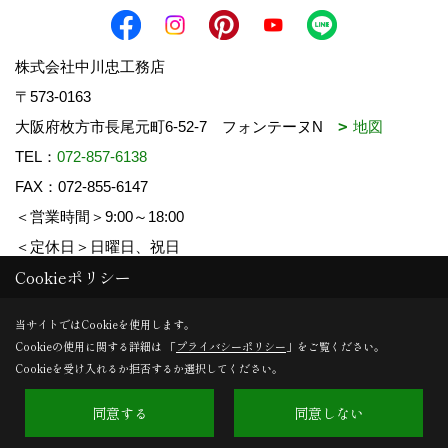
株式会社中川忠工務店
〒573-0163
大阪府枚方市長尾元町6-52-7 フォンテーヌN
地図
TEL：
072-857-6138
FAX：072-855-6147
＜営業時間＞9:00～18:00
＜定休日＞日曜日、祝日
Cookieポリシー
Copyright (c) 中川忠工務店. All Rights Reserved.
当サイトではCookieを使用します。
Cookieの使用に関する詳細は 「
プライバシーポリシー
」をご覧ください。
Produced by
ゴデスクリエイト
Cookieを受け入れるか拒否するか選択してください。
同意する
同意しない