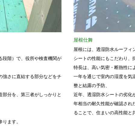
屋根仕舞
。
屋根には、透湿防水ルーフィ
る段階）で、役所や検査機関が
シートの性能にもこだわり、
特長は、高い気密・断熱性に
の強さに直結する部分などをチ
一年を通じで室内の湿度を気
整と結露の予防、
造部分を、第三者がしっかりと
近年、透湿防水シートの劣化
年相当の耐久性能が確認され
ることで、住まいの高性能と
参ります。