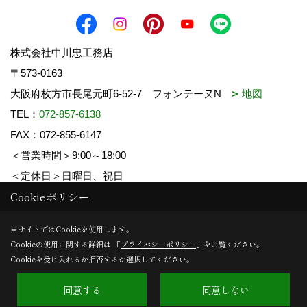
株式会社中川忠工務店
〒573-0163
大阪府枚方市長尾元町6-52-7 フォンテーヌN
地図
TEL：
072-857-6138
FAX：072-855-6147
＜営業時間＞9:00～18:00
＜定休日＞日曜日、祝日
Cookieポリシー
Copyright (c) 中川忠工務店. All Rights Reserved.
当サイトではCookieを使用します。
Cookieの使用に関する詳細は 「
プライバシーポリシー
」をご覧ください。
Produced by
ゴデスクリエイト
Cookieを受け入れるか拒否するか選択してください。
同意する
同意しない