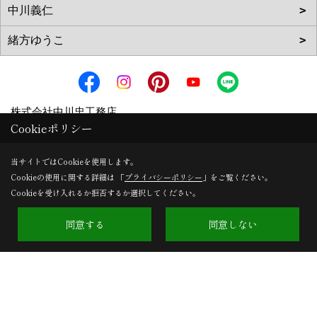
株式会社中川忠工務店
Cookieポリシー
〒573-0163
大阪府枚方市長尾元町6-52-7 フォンテーヌN
地図
当サイトではCookieを使用します。
TEL：
072-857-6138
Cookieの使用に関する詳細は 「
プライバシーポリシー
」をご覧ください。
Cookieを受け入れるか拒否するか選択してください。
FAX：072-855-6147
＜営業時間＞9:00～18:00
同意する
同意しない
＜定休日＞日曜日、祝日
Copyright (c) 中川忠工務店. All Rights Reserved.
Produced by
ゴデスクリエイト