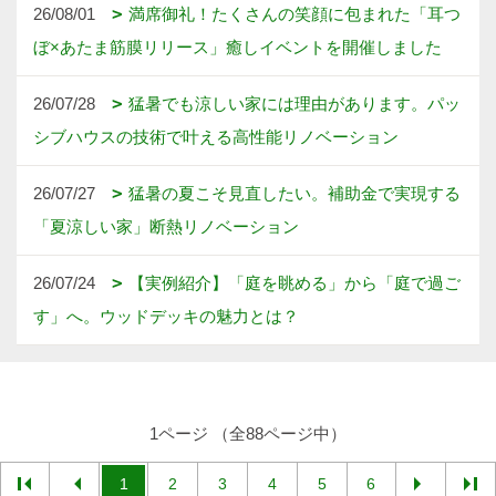
26/08/01
満席御礼！たくさんの笑顔に包まれた「耳つ
ぼ×あたま筋膜リリース」癒しイベントを開催しました
26/07/28
猛暑でも涼しい家には理由があります。パッ
シブハウスの技術で叶える高性能リノベーション
26/07/27
猛暑の夏こそ見直したい。補助金で実現する
「夏涼しい家」断熱リノベーション
26/07/24
【実例紹介】「庭を眺める」から「庭で過ご
す」へ。ウッドデッキの魅力とは？
1ページ （全88ページ中）
1
2
3
4
5
6