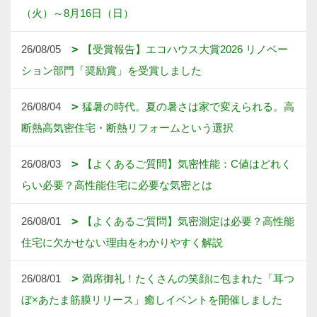
1ページ （全88ページ中）
1
2
3
4
5
6
株式会社中川忠工務店
〒573-0163
大阪府枚方市長尾元町6-52-7 フォンテーヌN
地図