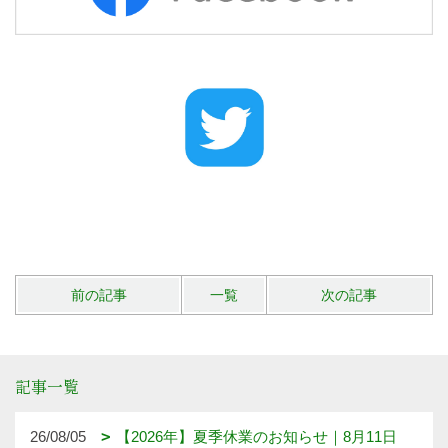
26/08/01
満席御礼！たくさんの笑顔に包まれた「耳つ
ぼ×あたま筋膜リリース」癒しイベントを開催しました
26/07/28
猛暑でも涼しい家には理由があります。パッ
シブハウスの技術で叶える高性能リノベーション
26/07/27
猛暑の夏こそ見直したい。補助金で実現する
「夏涼しい家」断熱リノベーション
26/07/24
【実例紹介】「庭を眺める」から「庭で過ご
す」へ。ウッドデッキの魅力とは？
26/07/23
【実例紹介】外気温36℃でも快適！実測デー
タでわかる高断熱高気密住宅の実力