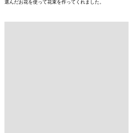
選んだお花を使って花束を作ってくれました。
中央の黄色いお花がミモザ
花束のアレンジが可愛くて、そのまま事務所に飾りました
他にも、
ローズマリー
（めっちゃ良い香りがします！）
と、
四葉のクローバー
が新たに
中川忠工務店
の事務所の植
物園（笑）に加わりました。
ローズマリー