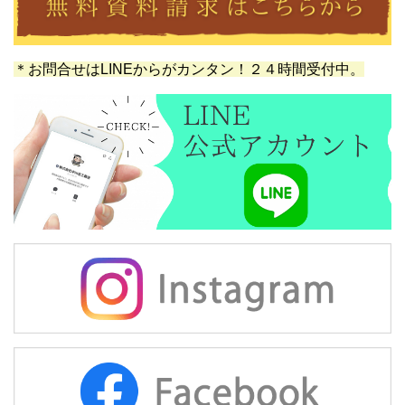
記事一覧
26/08/05
【2026年】夏季休業のお知らせ｜8月11日
（火）～8月16日（日）
26/08/05
【受賞報告】エコハウス大賞2026 リノベー
ション部門「奨励賞」を受賞しました
26/08/04
猛暑の時代。夏の暑さは家で変えられる。高
断熱高気密住宅・断熱リフォームという選択
26/08/03
【よくあるご質問】気密性能：C値はどれく
らい必要？高性能住宅に必要な気密とは
26/08/01
【よくあるご質問】気密測定は必要？高性能
住宅に欠かせない理由をわかりやすく解説