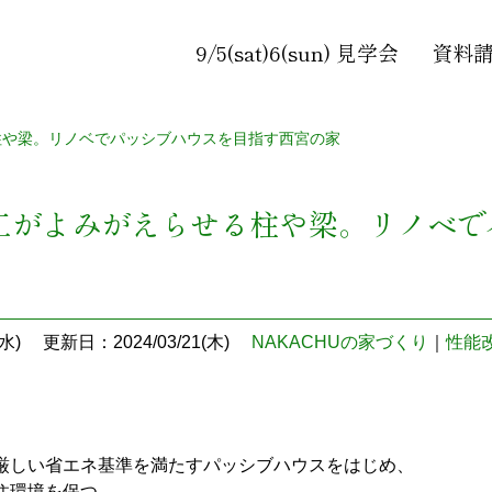
9/5(sat)6(sun) 見学会
資料
柱や梁。リノベでパッシブハウスを目指す西宮の家
工がよみがえらせる柱や梁。リノベで
水)
更新日：2024/03/21(木)
NAKACHUの家づくり
｜
性能
厳しい省エネ基準を満たすパッシブハウスをはじめ、
住環境を保つ、