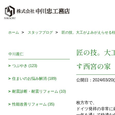
ホーム
スタッフブログ
匠の技。大工がよみがえらせる
匠の技。大
中川義仁
す西宮の家
つぶやき (123)
住まいのお悩み解消 (189)
公開日：2024/03/20(
耐震診断・耐震リフォーム (10)
枚方市で、
性能改善リフォーム (35)
ドイツ発祥の非常に
一年を通して快適な