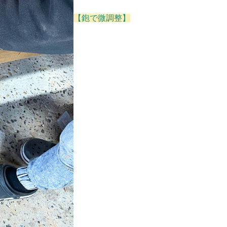
【鉋で微調整】