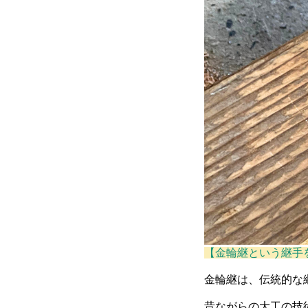
【金輪継という継手
金輪継は、伝統的な
昔ながらの大工の技