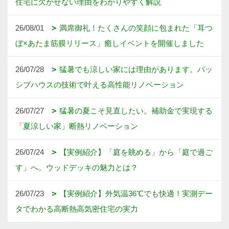
住宅に欠かせない理由をわかりやすく解説
26/08/01
満席御礼！たくさんの笑顔に包まれた「耳つ
ぼ×あたま筋膜リリース」癒しイベントを開催しました
26/07/28
猛暑でも涼しい家には理由があります。パッ
シブハウスの技術で叶える高性能リノベーション
26/07/27
猛暑の夏こそ見直したい。補助金で実現する
「夏涼しい家」断熱リノベーション
26/07/24
【実例紹介】「庭を眺める」から「庭で過ご
す」へ。ウッドデッキの魅力とは？
26/07/23
【実例紹介】外気温36℃でも快適！実測デー
タでわかる高断熱高気密住宅の実力