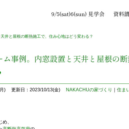
9/5(sat)6(sun) 見学会
資料
と天井と屋根の断熱施工で、住み心地はどう変わる？
ーム事例。内窓設置と天井と屋根の断
？
月)
更新日：2023/10/13(金)
NAKACHUの家づくり
｜
住ま
じめ、
た
高断熱高気密
の