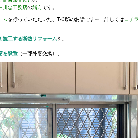
中川忠工務店
の
緒方
です。
ーム
を行っていただいた、T様邸のお話です～（詳しくは
コチ
を施工する断熱リフォーム
を。
、
窓を設置
（一部外窓交換）、