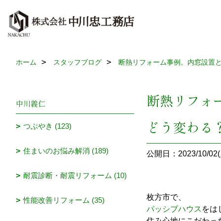
ホーム
スタッフブログ
断熱リフォーム事例。内窓設置
断熱リフォ
中川義仁
どう変わる
つぶやき (123)
住まいのお悩み解消 (189)
公開日：2023/10/02(
耐震診断・耐震リフォーム (10)
枚方市で、
性能改善リフォーム (35)
パッシブハウス
をは
住み心地にこだわっ