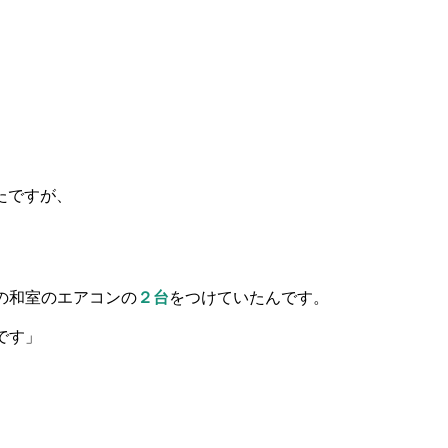
たですが、
の和室のエアコンの
２台
をつけていたんです。
です」