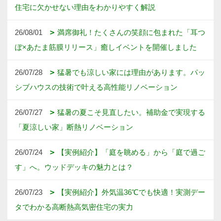
住宅に欠かせない理由をわかりやすく解説
26/08/01
満席御礼！たくさんの笑顔に包まれた「耳つ
ぼ×あたま筋膜リリース」癒しイベントを開催しました
26/07/28
猛暑でも涼しい家には理由があります。パッ
シブハウスの技術で叶える高性能リノベーション
26/07/27
猛暑の夏こそ見直したい。補助金で実現する
「夏涼しい家」断熱リノベーション
26/07/24
【実例紹介】「庭を眺める」から「庭で過ご
す」へ。ウッドデッキの魅力とは？
26/07/23
【実例紹介】外気温36℃でも快適！実測デー
タでわかる高断熱高気密住宅の実力