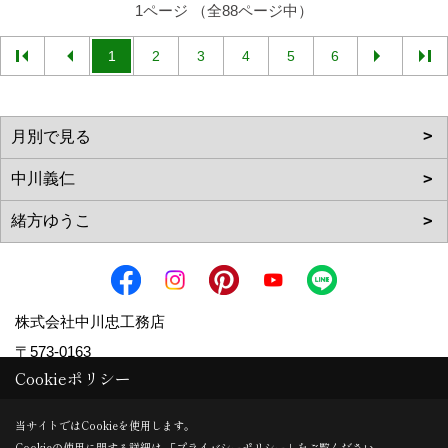
1ページ （全88ページ中）
1
2
3
4
5
6
株式会社中川忠工務店
〒573-0163
Cookieポリシー
大阪府枚方市長尾元町6-52-7 フォンテーヌN
地図
TEL：
072-857-6138
当サイトではCookieを使用します。
FAX：072-855-6147
Cookieの使用に関する詳細は 「
プライバシーポリシー
」をご覧ください。