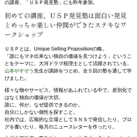
の講座、「ＵＳＰ発見塾」にも昨年参加。
初めての講座、ＵＳＰ発見塾は面白い発見
とめっちゃ楽しい仲間ができたステキなワ
ークショップ
ＵＳＰとは、Unique Selling Propositionの略。
「誰にもマネ出来ない独自の価値を見つけよう」というこ
とをテーマに、大河ドラマ税理士として活躍されている、
山本やすぞう
先生が講師をつとめ、全５回の塾を通して学
びました。
様々な物やサービス、情報があふれている中で、差別化で
はなく独自の価値が大切。
誰に、何が、なぜ提供できるのか。
自分にしかない個性を探すこと。
社内では、広報的な立場としてＳＮＳで発信したり、ブロ
グを書いたり、毎月のニュースレターを作ったり。