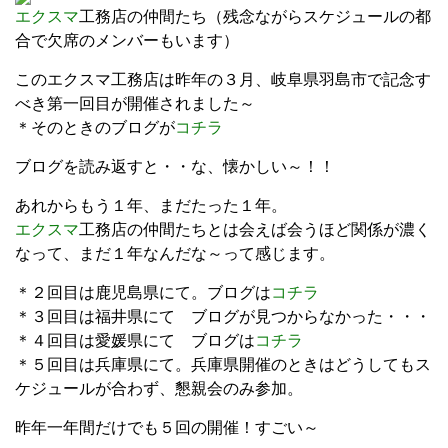
エクスマ
工務店の仲間たち（残念ながらスケジュールの都
合で欠席のメンバーもいます）
このエクスマ工務店は昨年の３月、岐阜県羽島市で記念す
べき第一回目が開催されました～
＊そのときのブログが
コチラ
ブログを読み返すと・・な、懐かしい～！！
あれからもう１年、まだたった１年。
エクスマ
工務店の仲間たちとは会えば会うほど関係が濃く
なって、まだ１年なんだな～って感じます。
＊２回目は鹿児島県にて。ブログは
コチラ
＊３回目は福井県にて ブログが見つからなかった・・・
＊４回目は愛媛県にて ブログは
コチラ
＊５回目は兵庫県にて。兵庫県開催のときはどうしてもス
ケジュールが合わず、懇親会のみ参加。
昨年一年間だけでも５回の開催！すごい～