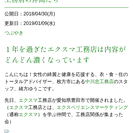
公開日：2018/04/30(月)
更新日：2019/01/09(水)
つぶやき
１年を過ぎた
エクスマ
工務店は内容が
どんどん濃くなっています
こんにちは！女性の綺麗と健康を応援する、衣・食・住の
トータルアドバイザー、枚方市にある
中川忠工務店
のスタ
ッフ、緒方ゆうこです。
先日、
エクスマ
工務店が愛知県豊田市で開催されました。
（
エクスマ
工務店とは、
エクスペリエンスマーケティング
（通称
エクスマ
）を学ぶ仲間で、工務店関係が集まった
会）