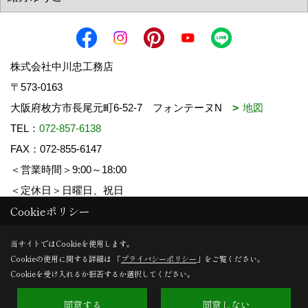
株式会社中川忠工務店
〒573-0163
大阪府枚方市長尾元町6-52-7 フォンテーヌN
地図
TEL：
072-857-6138
FAX：072-855-6147
＜営業時間＞9:00～18:00
＜定休日＞日曜日、祝日
Cookieポリシー
Copyright (c) 中川忠工務店. All Rights Reserved.
当サイトではCookieを使用します。
Cookieの使用に関する詳細は 「
プライバシーポリシー
」をご覧ください。
Produced by
ゴデスクリエイト
Cookieを受け入れるか拒否するか選択してください。
同意する
同意しない