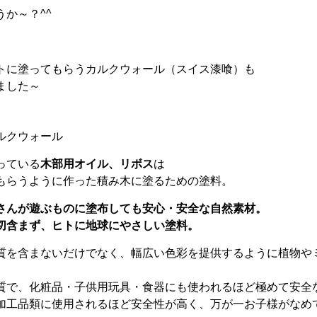
か～？^^
トに塗ってもらうカルクウォール（スイス漆喰）も
ました～
ルクウォール
っている
木部用オイル、リボス
は
もらうように作った積み木に塗るための塗料。
さんが遊ぶものに塗布しても安心・安全な自然素材。
切含まず、ヒトに地球にやさしい塗料。
質を含まないだけでなく、幅広い色彩を提供するように植物や
質で、化粧品・子供用玩具・食器にも使われるほど極めて安全
加工品類に使用されるほど安全性が高く、万が一お子様がなめ