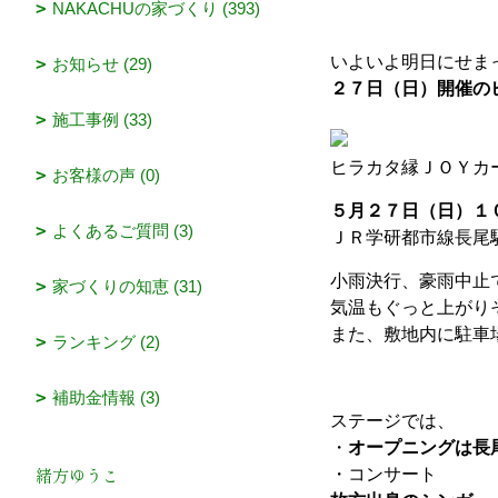
NAKACHUの家づくり (393)
いよいよ明日にせま
お知らせ (29)
２７日（日）開催の
施工事例 (33)
ヒラカタ縁ＪＯＹカ
お客様の声 (0)
５月２７日（日）１
よくあるご質問 (3)
ＪＲ学研都市線長尾
小雨決行、豪雨中止
家づくりの知恵 (31)
気温もぐっと上がり
また、敷地内に駐車
ランキング (2)
補助金情報 (3)
ステージでは、
・
オープニングは長
緒方ゆうこ
・コンサート