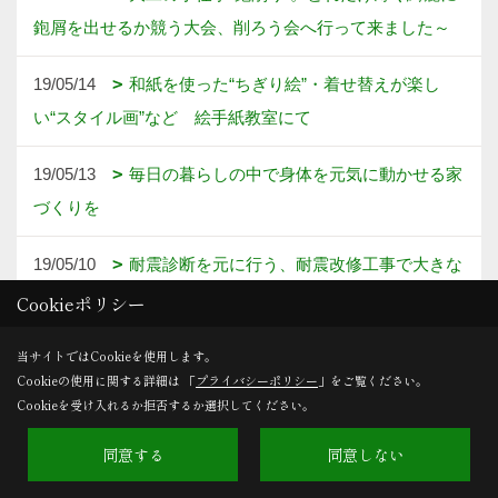
鉋屑を出せるか競う大会、削ろう会へ行って来ました～
19/05/14
和紙を使った“ちぎり絵”・着せ替えが楽し
い“スタイル画”など 絵手紙教室にて
19/05/13
毎日の暮らしの中で身体を元気に動かせる家
づくりを
19/05/10
耐震診断を元に行う、耐震改修工事で大きな
地震に備える
Cookieポリシー
19/05/07
生活習慣や住環境の見直しは、すべてアトピ
当サイトではCookieを使用します。
Cookieの使用に関する詳細は 「
プライバシーポリシー
」をご覧ください。
ーがきっかけでした
Cookieを受け入れるか拒否するか選択してください。
同意する
同意しない