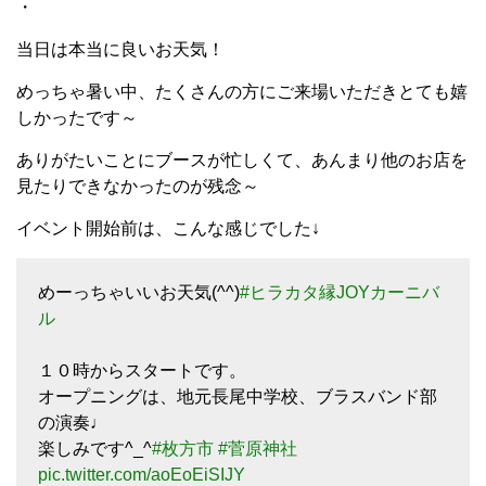
・
当日は本当に良いお天気！
めっちゃ暑い中、たくさんの方にご来場いただきとても嬉
しかったです～
ありがたいことにブースが忙しくて、あんまり他のお店を
見たりできなかったのが残念～
イベント開始前は、こんな感じでした↓
めーっちゃいいお天気(^^)
#ヒラカタ縁JOYカーニバ
ル
１０時からスタートです。
オープニングは、地元長尾中学校、ブラスバンド部
の演奏♩
楽しみです^_^
#枚方市
#菅原神社
pic.twitter.com/aoEoEiSIJY