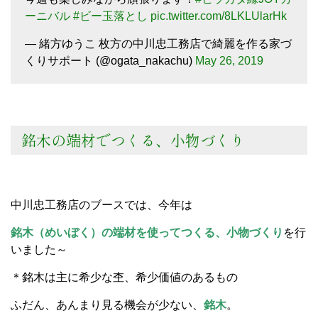
ーニバル
#ビー玉落とし
pic.twitter.com/8LKLUlarHk
— 緒方ゆうこ 枚方の中川忠工務店で綺麗を作る家づ
くりサポート (@ogata_nakachu)
May 26, 2019
銘木の端材でつくる、小物づくり
中川忠工務店のブースでは、今年は
銘木（めいぼく）の端材を使ってつくる、小物づくり
を行
いました～
＊銘木は主に希少な杢、希少価値のあるもの
ふだん、あんまり見る機会が少ない、
銘木
。