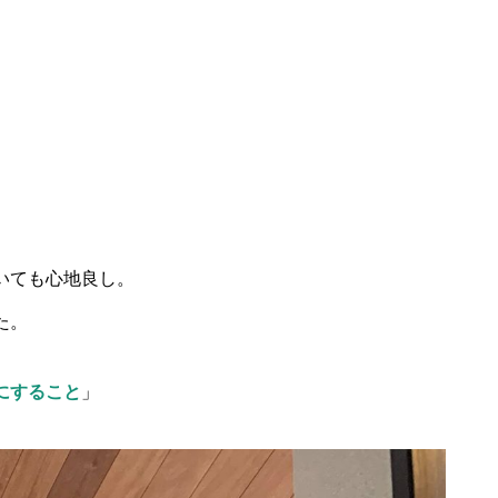
、
いても心地良し。
た。
にすること
」