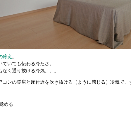
の冷え
。
いていても伝わる冷たさ。
もなく通り抜ける冷気。。。
アコンの暖房と床付近を吹き抜ける（ように感じる）冷気で、
覚める