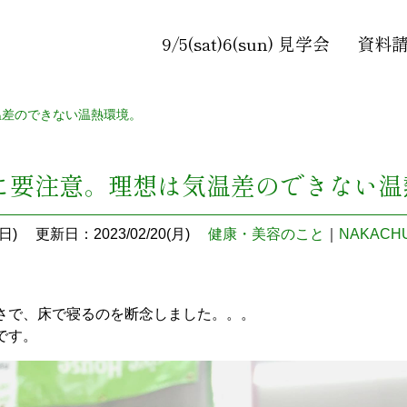
9/5(sat)6(sun) 見学会
資料
温差のできない温熱環境。
に要注意。理想は気温差のできない温
日)
更新日：2023/02/20(月)
健康・美容のこと
｜
NAKAC
さで、床で寝るのを断念しました。。。
です。