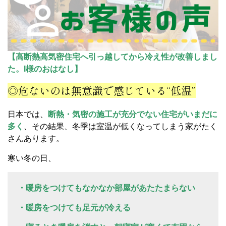
【高断熱高気密住宅へ引っ越してから冷え性が改善しまし
た。I様のおはなし】
◎危ないのは無意識で感じている“低温”
日本では、
断熱・気密の施工が充分でない住宅がいまだに
多く
、その結果、冬季は室温が低くなってしまう家がたく
さんあります。
寒い冬の日、
・暖房をつけてもなかなか部屋があたたまらない
・暖房をつけても足元が冷える